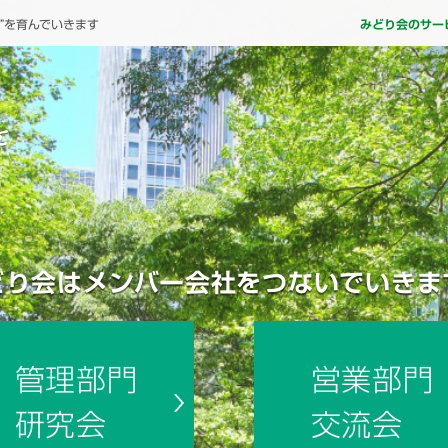
”を育んでいきます
みどり会のサー
どり会はメンバー会社を
つないでいきま
管理部門
営業部門
研究会
交流会