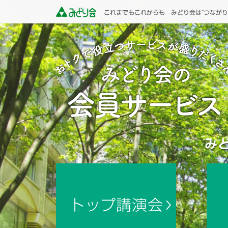
これまでもこれからも みどり会は“つながり
み
トップ講演会