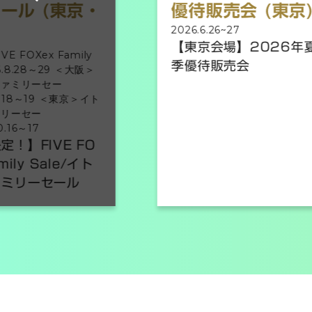
ール (東京・
優待販売会 (東京
2026.6.26~27
【東京会場】2026年
E FOXex Family
季優待販売会
26.8.28～29 ＜大阪＞
ァミリーセー
9.18～19 ＜東京＞イト
リーセー
0.16～17
！】FIVE FO
mily Sale/イト
ミリーセール