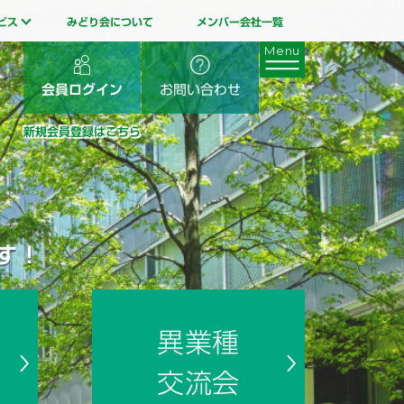
ビス
みどり会について
メンバー会社一覧
会員ログイン
お問い合わせ
新規会員登録はこちら
す！
異業種
交流会