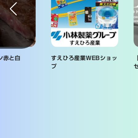
ン赤と白
すえひろ産業WEBショッ
プ
セ