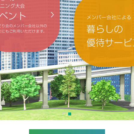
ンニング大会
ベント
メンバー会社による
どり会のメンバー会社以外の
暮らしの
まにもご利用いただけます。
優待サービ