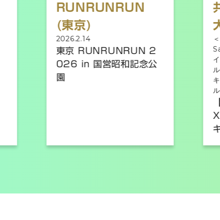
NRUN
共催セール (東京・
大阪)
＜東京＞FIVE FOXex Family
Sale/2026.8.28～29 ＜大阪＞
UNRUN 2
イトキンファミリーセー
国営昭和記念公
ル/2026.9.18～19 ＜東京＞イト
キンファミリーセー
ル/2026.10.16～17
【開催決定！】FIVE FO
Xes Family Sale/イト
キンファミリーセール