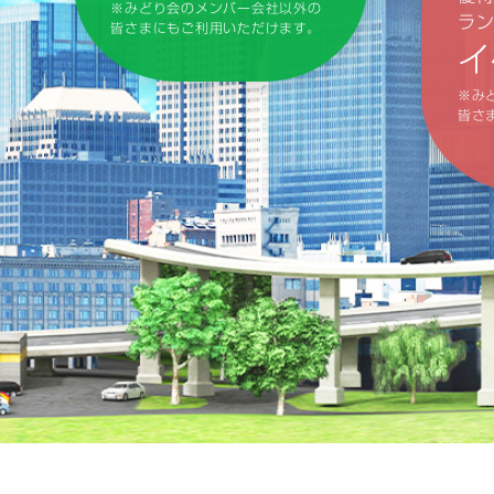
※みどり会のメンバー会社以外の
ラ
皆さまにもご利用いただけます。
イ
※み
皆さ