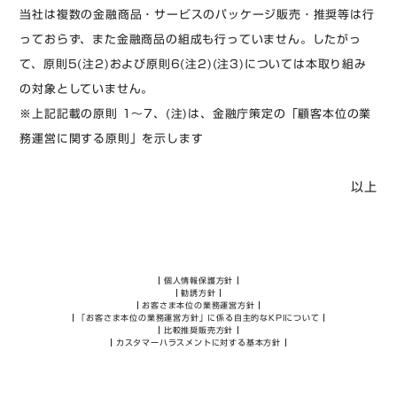
当社は複数の金融商品・サービスのパッケージ販売・推奨等は行
っておらず、また金融商品の組成も行っていません。したがっ
て、原則5(注2)および原則6(注2)(注3)については本取り組み
の対象としていません。
※上記記載の原則 1～7、(注)は、金融庁策定の「顧客本位の業
務運営に関する原則」を示します
以上
個人情報保護方針
勧誘方針
お客さま本位の業務運営方針
「お客さま本位の業務運営方針」に係る自主的なKPIについて
比較推奨販売方針
カスタマーハラスメントに対する基本方針