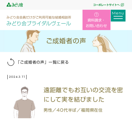
コーポレートサイトへ
みどり会会員だけがご利用可能な結婚相談所
資料請求・
みどり会ブライダルヴェール
お問い合わせ
ご成婚者の声
「ご成婚者の声」一覧に戻る
2024.3.11
遠距離でもお互いの交流を密
にして実を結びました
男性／40代半ば／福岡県在住