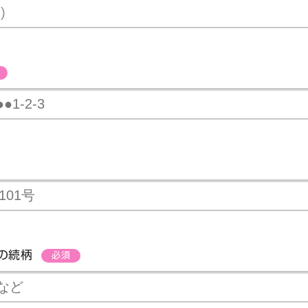
の続柄
必須