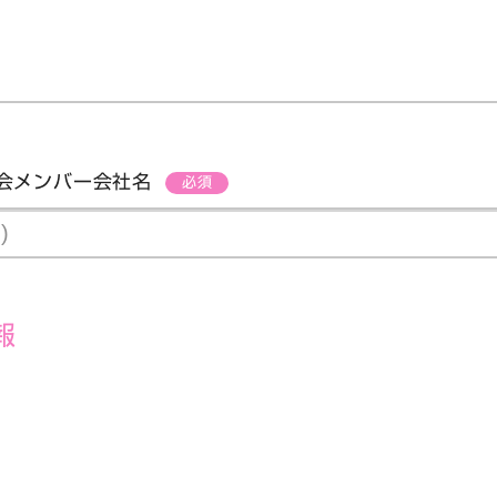
会メンバー会社名
必須
報