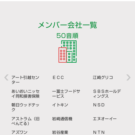
メンバー会社一覧
50音順
アート引越セン
ＥＣＣ
江崎グリコ
ター
あいおいニッセ
一冨士フードサ
ＳＢＳホールデ
イ同和損害保険
ービス
ィングス
朝日ウッドテッ
イトキン
ＮＳＤ
ク
アストラム（旧
岩崎通信機
エヌオーイー
ぺんてる）
アズワン
岩谷産業
ＮＴＮ