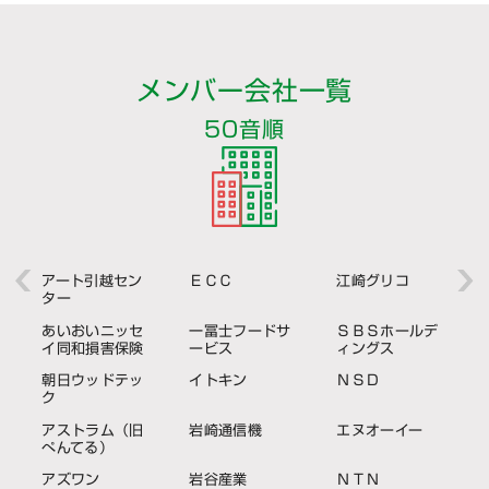
メンバー会社一覧
50音順
アート引越セン
ＥＣＣ
江崎グリコ
ター
あいおいニッセ
一冨士フードサ
ＳＢＳホールデ
イ同和損害保険
ービス
ィングス
朝日ウッドテッ
イトキン
ＮＳＤ
ク
アストラム（旧
岩崎通信機
エヌオーイー
ぺんてる）
アズワン
岩谷産業
ＮＴＮ